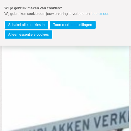
Spring
Wil je gebruik maken van cookies?
naar
Wij gebruiken cookies om jouw ervaring te verbeteren.
Lees meer
.
MENU
Spring
naar
Barendrecht
de
Schakel alle cookies in
Toon cookie-instellingen
inhoud
Spring
Alleen essentiële cookies
naar
het
hoofdmenu
Zoeken:
Zoeken