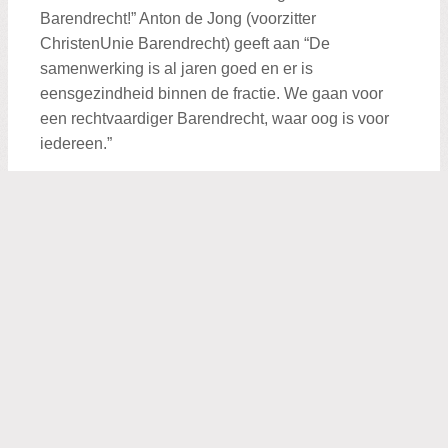
Barendrecht!” Anton de Jong (voorzitter
ChristenUnie Barendrecht) geeft aan “De
samenwerking is al jaren goed en er is
eensgezindheid binnen de fractie. We gaan voor
een rechtvaardiger Barendrecht, waar oog is voor
iedereen.”
De ondertekening van de overeenkomst vond
plaats voor het gemeentehuis in Barendrecht. De
SGP-ChristenUnie heeft het thema 'Goede
dienstverlening aan de burger' hoog op de agenda
staan. Barendrechters hebben aangegeven dit
thema een belangrijk onderwerp te vinden en ook
de fractie kan zich daar helemaal in vinden. “Vanuit
een christelijke levensovertuiging vinden wij het
belangrijk dat de overheid dichtbij de burger staat”
merkt Anton de Jong op. “Een van de speerpunten
voor komende verkiezingen is: Tot uw dienst!” aldus