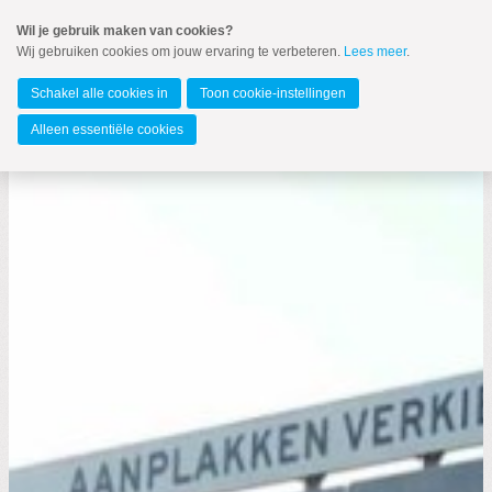
Spring
Wil je gebruik maken van cookies?
naar
Wij gebruiken cookies om jouw ervaring te verbeteren.
Lees meer
.
MENU
Spring
naar
Barendrecht
de
Schakel alle cookies in
Toon cookie-instellingen
inhoud
Spring
Alleen essentiële cookies
naar
het
hoofdmenu
Zoeken:
Zoeken