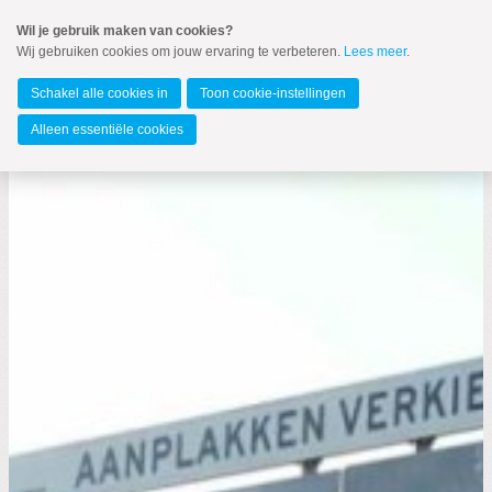
Spring
Wil je gebruik maken van cookies?
naar
Wij gebruiken cookies om jouw ervaring te verbeteren.
Lees meer
.
MENU
Spring
naar
Barendrecht
de
Schakel alle cookies in
Toon cookie-instellingen
inhoud
Spring
Alleen essentiële cookies
naar
het
hoofdmenu
Zoeken:
Zoeken