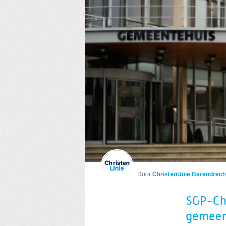
Door
ChristenUnie Barendrech
SGP-Chr
gemeen