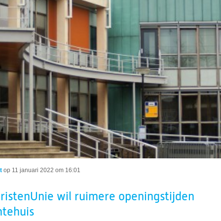
t
op
11 januari 2022 om 16:01
istenUnie wil ruimere openingstijden
tehuis