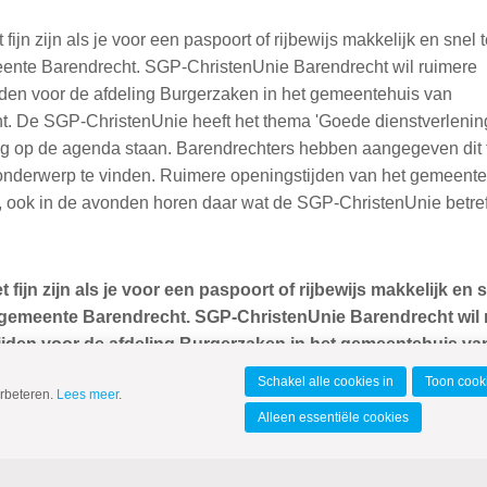
 fijn zijn als je voor een paspoort of rijbewijs makkelijk en snel 
eente Barendrecht. SGP-ChristenUnie Barendrecht wil ruimere
jden voor de afdeling Burgerzaken in het gemeentehuis van
t. De SGP-ChristenUnie heeft het thema 'Goede dienstverlenin
og op de agenda staan. Barendrechters hebben aangegeven dit
 onderwerp te vinden. Ruimere openingstijden van het gemeent
op, ook in de avonden horen daar wat de SGP-ChristenUnie betre
 fijn zijn als je voor een paspoort of rijbewijs makkelijk en 
 gemeente Barendrecht. SGP-ChristenUnie Barendrecht wil 
jden voor de afdeling Burgerzaken in het gemeentehuis va
ht.
Schakel alle cookies in
Toon cooki
erbeteren.
Lees meer
.
Alleen essentiële cookies
istenUnie heeft het thema 'Goede dienstverlening aan de burg
staan. Barendrechters hebben aangegeven dit thema een belan
te vinden. Ruimere openingstijden van het gemeentehuis met vri