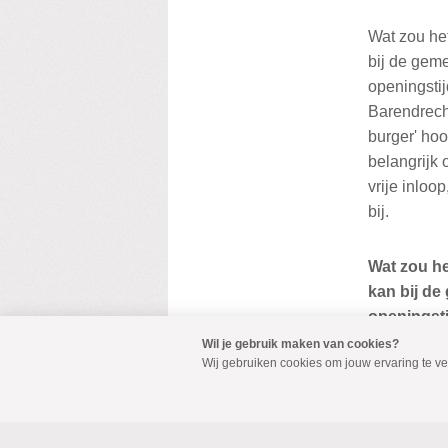
Wat zou het
bij de gem
openingsti
Barendrech
burger' ho
belangrijk
vrije inlo
bij.
Wat zou het
kan bij de
openingsti
Barendrec
Wil je gebruik maken van cookies?
Wij gebruiken cookies om jouw ervaring te v
De SGP-Chr
de agenda 
onderwerp 