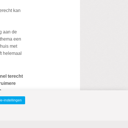
terecht kan
g aan de
 thema een
ehuis met
ft helemaal
snel terecht
ruimere
n
e-instellingen
er' hoog op
grijk
je inloop,