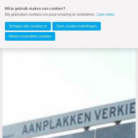
Spring
Wil je gebruik maken van cookies?
naar
Wij gebruiken cookies om jouw ervaring te verbeteren.
Lees meer
.
MENU
Spring
naar
Barendrecht
de
Schakel alle cookies in
Toon cookie-instellingen
inhoud
Spring
Alleen essentiële cookies
naar
het
hoofdmenu
Zoeken:
Zoeken