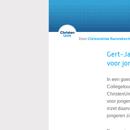
Door
ChristenUnie Barendrech
Gert-Ja
voor jo
In een goe
Collegetour
ChristenUn
voor jonger
inzet daar
jongeren z