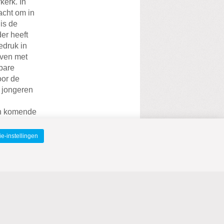
kerk. In
acht om in
is de
er heeft
edruk in
even met
bare
oor de
 jongeren
een komende
en en een
e-instellingen
 zanger en
jn ging
vragen uit
 omliggende
aren er
atie. Gert-