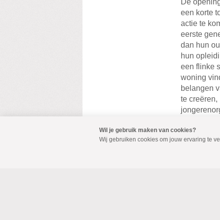
De opening
een korte t
actie te k
eerste gene
dan hun ou
hun opleidi
een flinke
woning vind
belangen v
te creëren
jongerenorg
kabinetsfor
Wil je gebruik maken van cookies?
groot aanta
Wij gebruiken cookies om jouw ervaring te v
Na zijn sp
liedschrij
samen met 
de zaal ove
landen en 
een aantal 