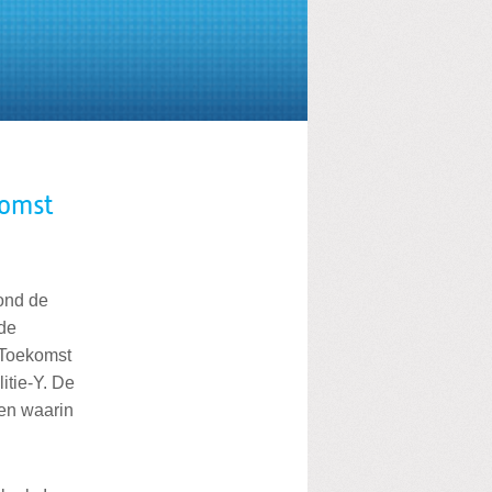
komst
ond de
 de
 Toekomst
itie-Y. De
 en waarin