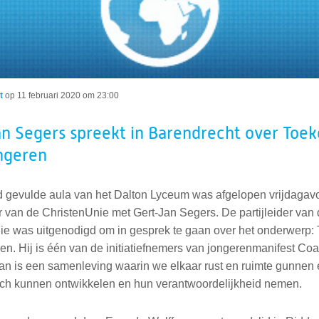
t
op
11 februari 2020 om 23:00
n Segers spreekt in Barendrecht over Toe
ngeren
d gevulde aula van het Dalton Lyceum was afgelopen vrijdagav
 van de ChristenUnie met Gert-Jan Segers. De partijleider van
ie was uitgenodigd om in gesprek te gaan over het onderwerp:
en. Hij is één van de initiatiefnemers van jongerenmanifest Coal
van is een samenleving waarin we elkaar rust en ruimte gunnen
ich kunnen ontwikkelen en hun verantwoordelijkheid nemen.