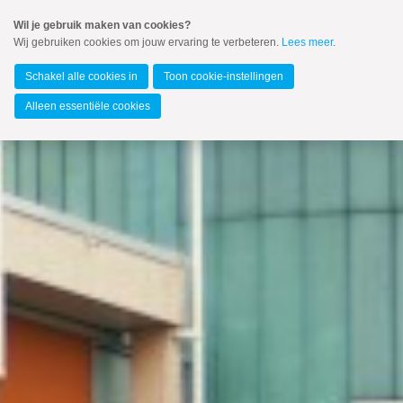
Spring
Wil je gebruik maken van cookies?
naar
Wij gebruiken cookies om jouw ervaring te verbeteren.
Lees meer
.
MENU
Spring
naar
Barendrecht
de
Schakel alle cookies in
Toon cookie-instellingen
inhoud
Spring
Alleen essentiële cookies
naar
het
hoofdmenu
Zoeken:
Zoeken