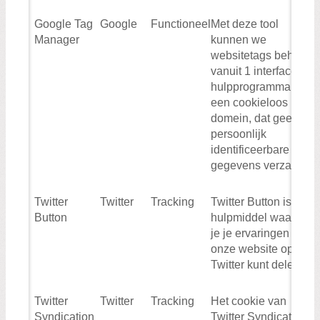
Google Tag
Google
Functioneel
Met deze tool
Manager
kunnen we
websitetags beheren
vanuit 1 interface. Dit
hulpprogramma is
een cookieloos
domein, dat geen
persoonlijk
identificeerbare
gegevens verzamelt
Twitter
Twitter
Tracking
Twitter Button is een
Button
hulpmiddel waarmee
je je ervaringen op
onze website op
Twitter kunt delen.
Twitter
Twitter
Tracking
Het cookie van
Syndication
Twitter Syndication