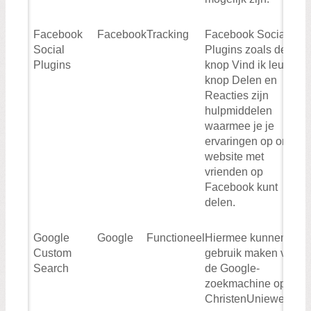
Facebook
Facebook
Tracking
Facebook Social
Social
Plugins zoals de
Plugins
knop Vind ik leuk, de
knop Delen en
Reacties zijn
hulpmiddelen
waarmee je je
ervaringen op onze
website met
vrienden op
Facebook kunt
delen.
Google
Google
Functioneel
Hiermee kunnen wij
Custom
gebruik maken van
Search
de Google-
zoekmachine op de
ChristenUniewebsite