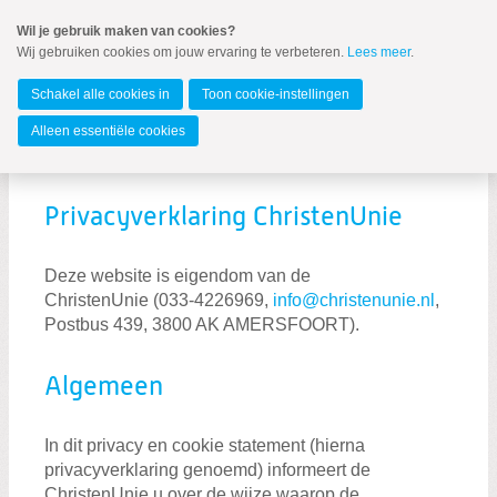
Spring
Wil je gebruik maken van cookies?
naar
Wij gebruiken cookies om jouw ervaring te verbeteren.
Lees meer
.
MENU
Spring
naar
Barendrecht
de
Schakel alle cookies in
Toon cookie-instellingen
inhoud
Spring
Alleen essentiële cookies
naar
Privacy statement
het
hoofdmenu
Privacyverklaring ChristenUnie
Deze website is eigendom van de
ChristenUnie (033-4226969,
info@christenunie.nl
,
Zoeken:
Postbus 439, 3800 AK AMERSFOORT).
Zoeken
Algemeen
In dit privacy en cookie statement (hierna
privacyverklaring genoemd) informeert de
ChristenUnie u over de wijze waarop de