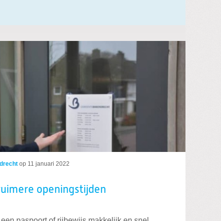
drecht
op
11 januari 2022
ruimere openingstijden
r een paspoort of rijbewijs makkelijk en snel