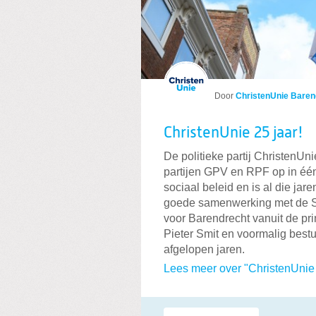
Door
ChristenUnie Baren
ChristenUnie 25 jaar!
De politieke partij ChristenUni
partijen GPV en RPF op in één p
sociaal beleid en is al die jar
goede samenwerking met de SG
voor Barendrecht vanuit de pri
Pieter Smit en voormalig best
afgelopen jaren.
Lees meer over "ChristenUnie 
Labels: