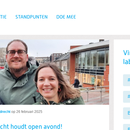
TIE
STANDPUNTEN
DOE MEE
Zoeken
Vi
la
#
#
drecht
op
26 februari 2025
B
cht houdt open avond!
B