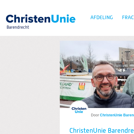
Spring
naar
Spring
AFDELING
FRAC
naar
de
Barendrecht
inhoud
Spring
naar
het
Zoeken:
hoofdmenu
Blog per label
Door
ChristenUnie Baren
ChristenUnie Barendre