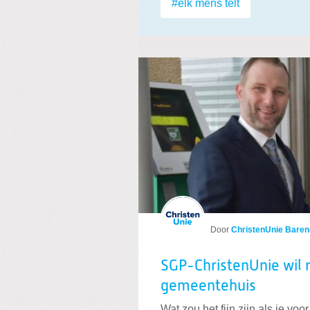
#elk mens telt
Door
ChristenUnie Baren
SGP-ChristenUnie wil 
gemeentehuis
Wat zou het fijn zijn als je voo