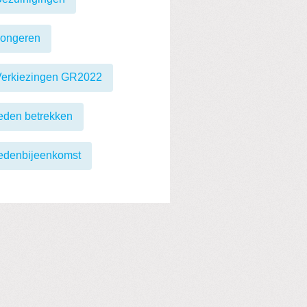
Jongeren
Verkiezingen GR2022
eden betrekken
edenbijeenkomst