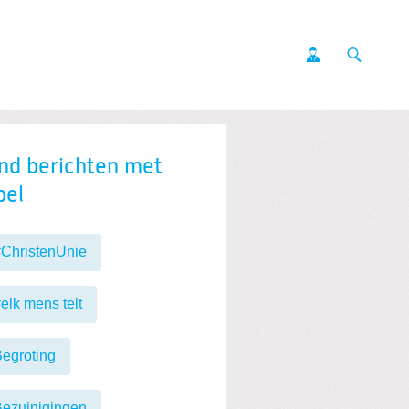
nd berichten met
bel
ChristenUnie
elk mens telt
egroting
ezuinigingen