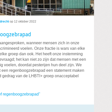
drecht
op
12 oktober 2022
nboogzebrapad
 aangesproken, wanneer mensen zich in onze
crimineerd voelen. Onze fractie is wars van elke
welke groep dan ook. Het heeft onze instemming
evraagd; het kan niet zo zijn dat mensen met een
g voelen, doordat pesterijen hun deel zijn. We
t een regenboogzebrapad een statement maken
end gedrag van de LHBTI+ groep onacceptabel
ief regenboogzebrapad"