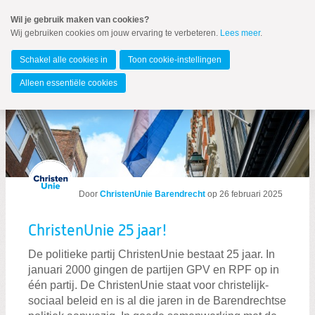
Spring
Wil je gebruik maken van cookies?
naar
Wij gebruiken cookies om jouw ervaring te verbeteren.
Lees meer
.
MENU
Spring
naar
Barendrecht
de
Schakel alle cookies in
Toon cookie-instellingen
inhoud
Spring
Alleen essentiële cookies
naar
Berichten over #ChristenUnie
het
hoofdmenu
Door
ChristenUnie Barendrecht
op
26 februari 2025
Zoeken:
Zoeken
ChristenUnie 25 jaar!
De politieke partij ChristenUnie bestaat 25 jaar. In
januari 2000 gingen de partijen GPV en RPF op in
één partij. De ChristenUnie staat voor christelijk-
sociaal beleid en is al die jaren in de Barendrechtse